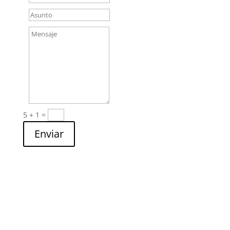
5 + 1
=
Enviar