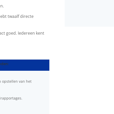
en.
hebt twaalf directe
act goed. Iedereen kent
eden:
n opstellen van het
drapportages.