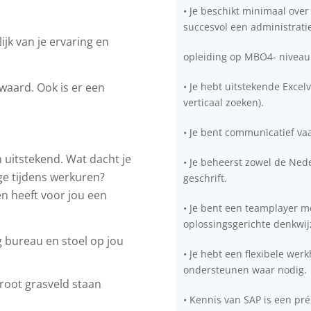
• Je beschikt minimaal ov
succesvol een administrati
ijk van je ervaring en
opleiding op MBO4- niveau
• Je hebt uitstekende Excel
waard. Ook is er een
verticaal zoeken).
• Je bent communicatief vaa
 uitstekend. Wat dacht je
• Je beheerst zowel de Ned
ge tijdens werkuren?
geschrift.
en heeft voor jou een
• Je bent een teamplayer m
oplossingsgerichte denkwij
g bureau en stoel op jou
• Je hebt een flexibele werk
ondersteunen waar nodig.
root grasveld staan
• Kennis van SAP is een pré