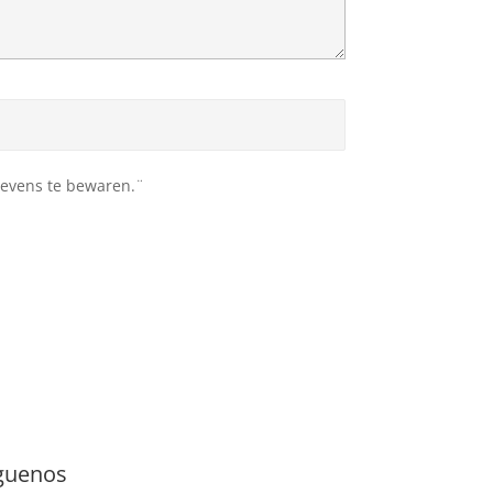
egevens te bewaren.¨
guenos