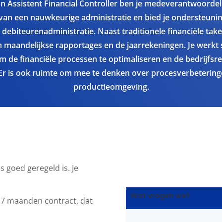
an Assistent Financial Controller ben je medeverantwoordel
an een nauwkeurige administratie en bied je ondersteunin
 debiteurenadministratie. Naast traditionele financiële taken
n maandelijkse rapportages en de jaarrekeningen. Je werkt
om de financiële processen te optimaliseren en de bedrijfsre
Er is ook ruimte om mee te denken over procesverbeterin
productieomgeving.
s goed geregeld is. Je
Wat vragen we?
 7 maanden contract, dat