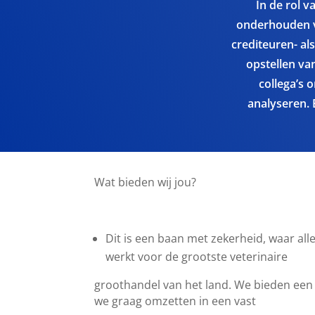
In de rol v
onderhouden v
crediteuren- als
opstellen va
collega’s 
analyseren. 
Wat bieden wij jou?
Dit is een baan met zekerheid, waar alle
werkt voor de grootste veterinaire
groothandel van het land. We bieden een
we graag omzetten in een vast