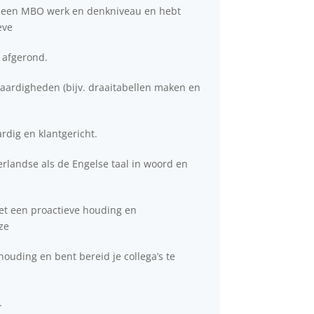
er een MBO werk en denkniveau en hebt
eve
 afgerond.
vaardigheden (bijv. draaitabellen maken en
rdig en klantgericht.
erlandse als de Engelse taal in woord en
et een proactieve houding en
ze
houding en bent bereid je collega’s te
.